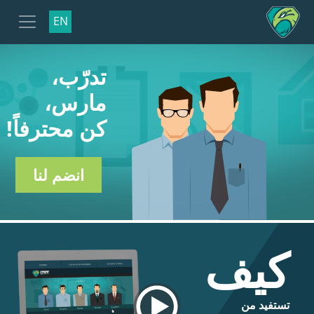
EN
تدرّب،
مارس،
كن محترفاً!
انضم لنا
كيف
تستفيد من