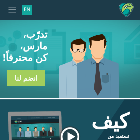
EN
تدرّب،
مارس،
كن محترفاً!
انضم لنا
كيف
تستفيد من