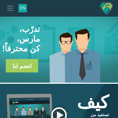
EN
تدرّب،
مارس،
كن محترفاً!
انضم لنا
كيف
تستفيد من