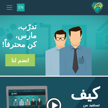
EN
تدرّب،
مارس،
كن محترفاً!
انضم لنا
كيف
تستفيد من