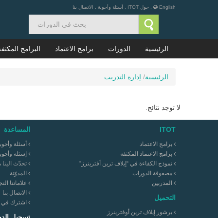
English
.
حول ITOT
.
أسئلة وأجوبة
.
الاتصال بنا
الرئيسية
الدورات
برامج الاعتماد
البرامج المكثفة
الرئيسية
/
إدارة التدريب
لا توجد نتائج.
ITOT
المساعدة
برامج الاعتماد
أسئلة وأجوب
برامج الاعتماد المكثفة
إسئلة وأجوب
نموذج الكفاءة في “إيلاف ترين أفترينرز”
تحدّث الينا 
مصفوفة الدورات
المدوّنة
المدربين
علاماتنا التج
الاتصال بنا
التحميل
اشترك في نش
برشور إيلاف ترين أوفترينرز
تسجيل الد