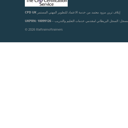
إيلاف ترين مزود معتمد من خدمة الاعتماد للتطوير المهني المستمر
CPD UK
مسجل: السجل البريطاني لمقدمي خدمات التعليم والتدريب –
UKPRN: 10099126
© 2026 Illaftrainoftrainers