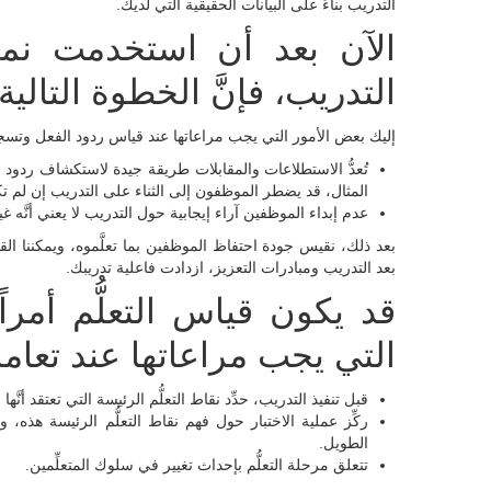
التدريب بناءً على البيانات الحقيقية التي لديك.
الآن بعد أن استخدمت نمو
التدريب، فإنَّ الخطوة التالي
إليك بعض الأمور التي يجب مراعاتها عند قياس ردود الفعل وتسجي
تُعدُّ الاستطلاعات والمقابلات طريقة جيدة لاستكشاف ردود ال
المثال، قد يضطر الموظفون إلى الثناء على التدريب إن لم ت
عدم إبداء الموظفين آراء إيجابية حول التدريب لا يعني أنَّه غي
بعد ذلك، نقيس جودة احتفاظ الموظفين بما تعلَّموه، ويمكننا ال
بعد التدريب ومبادرات التعزيز، ازدادت فاعلية تدريبك.
قد يكون قياس التعلُّم أمرا
التي يجب مراعاتها عند تعام
قبل تنفيذ التدريب، حدِّد نقاط التعلُّم الرئيسة التي تعتقد أنَّ
ركِّز عملية الاختبار حول فهم نقاط التعلُّم الرئيسة هذه
الطويل.
تتعلق مرحلة التعلُّم بإحداث تغيير في سلوك المتعلِّمين.