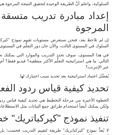
السلوكية، واعلم أنَّ الطريقة الوحيدة لتحقيق النتيجة المرجوة ه
إعداد مبادرة تدريب متسقة م
المرجوة
إن لم تلاحظ بعد، فنحن نستعرض مستويات تقييم نموذج "كيركباتريك
السلوك في المستوى الثالث، والآن حان دور التعلُّم في المستوى ا
في هذا المستوى، سوف تحدد التدريب والموارد التي يمكنك تجمي
التالي: ما هي استراتيجية التعلُّم الأكثر منطقية؟ فيديو فقط؟ 
عبر الإنترنت؟
يُفضَّل اعتماد استراتيجية بعد تحديد سبب اختيارك لها.
تحديد كيفية قياس ردود الفع
الخطوة الأخيرة من مرحلة التخطيط هي تحديد كيفية قياس ردود
ولكن يمكنك أيضاً استخدام طرائق جمع البيانات مثل الاستطلاعات أ
تنفيذ نموذج "كيركباتريك" 
لا يُعدُّ نموذج "كيركباتريك" طريقة لتقييم التدريب فحسب؛ 