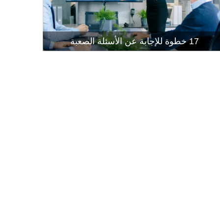
إتقان إجراء
قراءة المز
17 خطوة للإجابة عن الأسئلة الصعبة