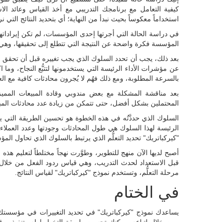
كيفية التعامل مع برنامجك التدريبي مع أخذ القياس وعائد الا
استخداماً معكوساً بحيث نبدأ من النهاية؛ أي بتحديد النتائج التي نر
في دراسة الحالة التي أجرتها إحدى المؤسسات، لم تكن إيراداتها ت
المؤسسة فكرة واضحة عن النتيجة التي تتطلع إلى تحقيقها، وهي: زيادة كبيرة (أكثر من 10٪) 
بعد ذلك، يجب أن تحدد السلوك الذي يجب تغييره قبل أن تحقق ال
عن مؤشرات الأداء الرئيسة التي يستخدمونها لتتبُّع النجاح، وما ا
بالسرعة المطلوبة، ومع ذلك فهُم لا يُجرون محادثات كافية مع الع
بعد مناقشة المشكلة مع بعض مندوبي وقادة المبيعات المميزين،
المحتملين بشكل أفضل، حتى تتمكن من زيادة عدد محادثات المبيعا
السلوك الذي حددَّتُه في هذه الخطوة هو تحسين الطريقة التي يؤه
الرئيسة لهذا السلوك هي طول المحادثات وجودتها وعدد العملاء 
"كيركباتريك" تحديد التعلُّم الذي يرتبط بالسلوك الذي تحاول المؤ
أصبح لديها الآن منهج للتطوير، وطوَّرت نهجاً مختلطاً لتعليم هذ
قبل الاستعداد لحدث التدريب، وهي قياس ردود الفعل من خلال الا
مرحلة التعلُّم، وتستخدم نموذج "كيركباتريك" لقياس النتائج.
في الختام
يساعدك نموذج "كيركباتريك" في تحديد التغييرات في مؤسستك وإ