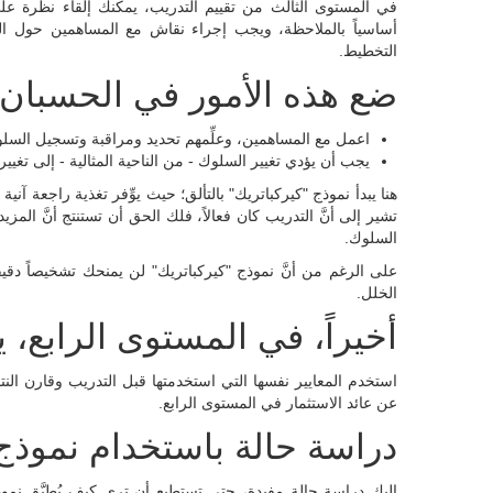
في المستوى الثالث من تقييم التدريب، يمكنك إلقاء نظرة على ال
أساسياً بالملاحظة، ويجب إجراء نقاش مع المساهمين حول الت
التخطيط.
ضع هذه الأمور في الحسبان 
اعمل مع المساهمين، وعلِّمهم تحديد ومراقبة وتسجيل السلوك
يجب أن يؤدي تغيير السلوك - من الناحية المثالية - إلى تغيير
هنا يبدأ نموذج "كيركباتريك" بالتألق؛ حيث يوِّفر تغذية راجعة آنية
تشير إلى أنَّ التدريب كان فعالاً، فلك الحق أن تستنتج أنَّ ال
السلوك.
على الرغم من أنَّ نموذج "كيركباتريك" لن يمنحك تشخيصاً دقيق
الخلل.
أخيراً، في المستوى الرابع، 
استخدم المعايير نفسها التي استخدمتها قبل التدريب وقارن الن
عن عائد الاستثمار في المستوى الرابع.
دراسة حالة باستخدام نموذج 
إليك دراسة حالة مفيدة، حتى تستطيع أن ترى كيف يُطبَّق نموذج "ك