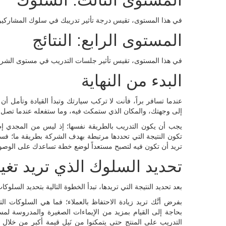
المستوى الثالث: السلوك
في هذا المستوى، تقيس درجة تأثير تدريبك في سلوك المشاركين،
المستوى الرابع: النتائج
في هذا المستوى، تقيس تأثير جلسات التدريب في مستوى الشرك
البدء من النهاية
عندما تسافر براً، فأنت لا تركب سيارتك وتبدأ القيادة وتأمل 
إلى وجهتك، والمكان الذي ستمكث فيه، وما ستفعله عندما تصل إ
يجب أن يكون التدريب بالطريقة نفسها؛ إذ ليس من المجدي إطلا
تكون النتيجة التي تحددها مرتبطة بهدف الشركة بطريقة ما؛ فسوا
تريد أن تكون فيه لتصبح مستعداً لوضع خطة تساعدك على الوصو
تحديد السلوك الذي تريد تغي
بعد تحديد النتيجة التي تريدها، تبدأ الخطوة التالية بتحديد السلوك
بفرض أنَّك تريد زيادة الاحتفاظ بالعملاء؛ فما هي السلوكات التي
بحاجة إلى القيام بمزيد من الإيماءات الصغيرة والمدروسة لمساع
التدريب على المنتج حتى يتمكنوا من نَيل قيمة أكبر من خلال ال