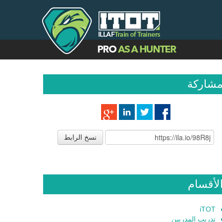
شاركة
نسخ الرابط
لأقسام
iTOT
تدريب المدربين