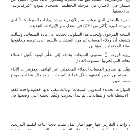
ستثمار في الاعتبار. في مرحلة التخطيط، نستخدم نموذج "كيركباتريك"
يد تحقيقها.
زيد بالمعدل الذي ترغب به، والآن تريد زيادة إيرادات المبيعات؛ إذاً لدى
في معدل نمو الإيرادات الجديدة.
نتيجة المرجوة، ولتحديد هذا السلوك، تحدثت إلى قادة المبيعات، وسألت
كتشفته أنَّ وكلاء المبيعات يُبرمون الصفقات بالسعر الذي تريده ويغلقونها
ملاء المحتملين المؤهلين.
 قررت أنَّ مندوبي المبيعات بحاجة إلى تعلُّم كيفية تأهيل العملاء
ت التي يُجريها المندوب العادي.
ِّل بها مندوبو المبيعات العملاء المحتملين عبر الهاتف، ومؤشرات الأداء
المحتملين الذين أقنعتهم خلال عملية المبيعات، وبعد ذلك يتطلب نموذج
سسة تغييره.
ه المهارات الجديدة لمندوبي المبيعات؛ وبذلك يبقى لديها خطوة واحدة فقط
ستطلاعات والمقابلات، ثم تبدأ التدريب وتُنفِّذ الخطة التي وضعتها في
عداد التقارير عنها، فهو إطار عمل مثبت يجب اتباعه لتقييم التدريب،