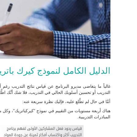
الدليل الكامل لنموذج كيرك باتري
غالباً ما يتغاضى مديرو البرنامج عن قياس نتائج التدريب رغم 
التدريب أو تحسين أسلوبك الحالي في التدريب، فلا شك أنَّك اطَّلعت على 
أمَّا في حال لم تطَّلع عليه، فإليك نظرة سريعة عنه:
هناك أربعة مستويات من التقييم في نموذج "كيركباتريك"، وكل مس
المبادرات التدريبية.