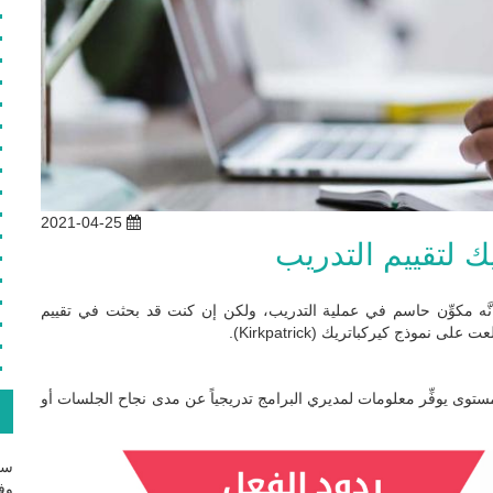
2021-04-25
ك لتقييم التدريب
أنَّه مكوِّن حاسم في عملية التدريب، ولكن إن كنت قد بحثت في تقييم
نموذج كيركباتريك (Kirkpatrick).
توى يوفِّر معلومات لمديري البرامج تدريجياً عن مدى نجاح الجلسات أو
ع
سج
وفع