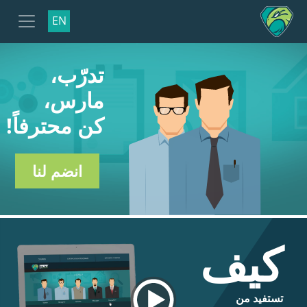
EN
تدرّب،
مارس،
كن محترفاً!
انضم لنا
كيف
تستفيد من