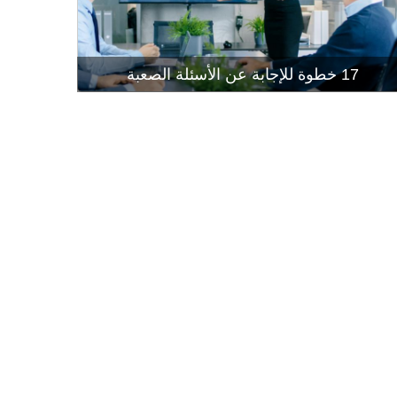
إتقان إجراء
قراءة المز
17 خطوة للإجابة عن الأسئلة الصعبة