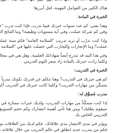
هناك الكثير من العوامل المهمة، لعل أبرزها:
الخبرة في المادة:
وهذا يعني: كم عدد سنوات خبرتك فيما تدرب، فإذا كنت تدرب "خد
وفي كم شركة عملت، وفي أية مستويات وظيفية؟ وما النتائج الت
وإذا كنت تدرّب أو تريد تدريب "السلامة العامة" فكم سنة عم
عملت؟ وما الإنجازات والتجارب التي حصلت عليها في "السلامة ا
وفي هذا البند قد تندرج أيضاً شهاداتك العلمية، وهل هي في مجا
وكلما زادت خبرتك بالمادة زاد سعر اليوم التدريبي.
الخبرة في التدريب:
كم هي خبرتك في التدريب؟ وهنا نتكلم عن قدرتك بكونك مدرباً 
متمكّن من مهارات التدريب؟ وكلما كانت خبرتك في التدريب أكبر 
مدرب مُسوَّق له:
إذا كنت متمكّناً من مهارات التدريب، ولديك خبرات ممتازة في
سيقوم بطلبك؟ ومن هنا تأتي أهمية انتشارك وكم حجم التسويق ال
التدريبي الخاص بك.
ويؤثر في مدى الانتشار مدى علاقاتك، فكم لديك من العلاقات مع 
فكم من مدرب جديد انطلق في عالم التدريب من خلال علاقاته مع