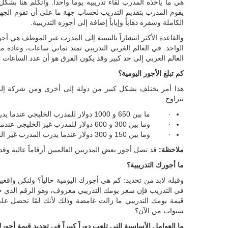
هي ما يأخذه المدرب لقاء تدريبيه يوماً واحداً. وأتكلم هنا بشك
يقوم المدرب بتقديم التدريب لحساب جهة ما على أن تقوم الجهة 
الكاملة وسفره ذهاباً وإياباً إضافة إلى أجوره التدريبية.
والقاعدة الأكثر انتشاراً بالنسبة إلى المدرب غير الموظف هي أ
الواحد. في العالم الغربي التدريبي تمتد ثماني ساعات، وعادة م
العالم العربي إلى حد كبير وقد يكون الفرق هو أن عدد الساعات ال
كم تبلغ الأجور اليومية؟
هذا أمر يختلف بشكل كبير من دولة إلى أخرى ومن شركة إلى أ
تتراوح:
· ما بين 650 و 1000 دولار للمدرب الخليجي عندما يدرب في دول الخليج.
· وما بين 300 و 600 دولار للمدرب غير الخليجي عندما يدرب في دول الخليج.
· وما بين 150 و 300 دولار عندما يدرب المدرب غير الخليجي في بقية دول العالم العربي.
ملاحظة:
قد تصل أجور بعض المدربين العالميين أرقاماً عالية وقد 
ما أجورك التدريبية؟
وقبله لابد من تحديد: كم هي أجورك اليومية حالياً؟ ولنكن واقعي
في التدريب فإن سعر يومك التدريبي معروف، وهو الرقم الذي حص
قيمة يومك التدريبي ما زالت غامضة وذلك لأنك لمّا تحصل عل
سنوات من الآن؟
ما العوامل الأساسية التي تلعب دوراً كبيراً في تحديد قيمة أجورك