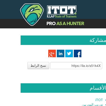
شاركة
نسخ الرابط
لأقسام
iTOT
تدريب المدربين