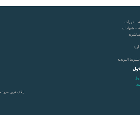
ة – دورات
ة – شهادات
مباشرة
ارية
رتنا البريدية
خول
ول
د
إيلاف ترين مزود 