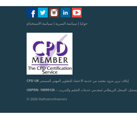
حولنا
|
سياسة السرية
|
سياسة الاستخدام
إيلاف ترين مزود معتمد من خدمة الاعتماد للتطوير المهني المستمر
CPD UK
مسجل: السجل البريطاني لمقدمي خدمات التعليم والتدريب –
UKPRN: 10099126
© 2026 Illaftrainoftrainers