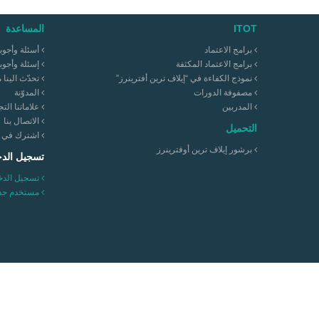
ITOT
المساعدة
برامج الاعتماد
أسئلة وأجوب
برامج الاعتماد المكثفة
إسئلة وأجوب
نموذج الكفاءة في “إيلاف ترين أفترينرز”
تحدّث الينا 
مصفوفة الدورات
المدوّنة
المدربين
علاماتنا التج
الاتصال بنا
التحميل
اشترك في نش
برشور إيلاف ترين أوفترينرز
تسجيل الد
تسجيل الدخ
مستخدم جدي