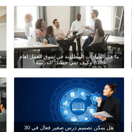
نقف اليوم، في منتصف عام 2026، أمام مشهد وظيفي
شديد التعقيد؛ إذ أعاد الذكاء الاصطناعي التوليدي
هل ت
(Generative AI) تشكيل خارطة الكفاءات البشرية، جاعلاً
ب
من نموذج "التدريب التقليدي المتقطع" إرثاً من الماضي.
والا
...
في أ
ما هي المهارات المطلوبة في سوق العمل لعام
خ
قراءة المزيد
قراء
2026 وكيف تبني خطتك التدريبية؟
هل تساءلت يوماً كيف يمكن لمؤسستك أن تمنح
المتدربين حرية التعلم من أي مكان دون التضحية بروح
هل تم
الفريق والتفاعل الحي الذي لا يحدث إلَّا وجهاً لوجه؟ تبرز
إيجا
المشكلة الحقيقية عندما نجد أنفسنا عالقين بين جمود
لصب 
ال...
تصمي
هل يمكن تصميم درس صغير فعال في 30
قراءة المزيد
قراء