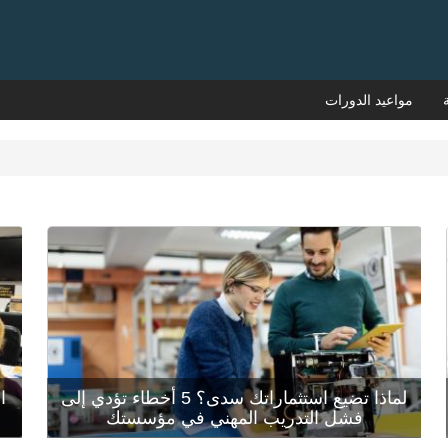
مواعيد الدورات
تعد إدارة المعرفة وتطوير المهارات في العصر الرقمي
من أعقد التحديات التي تواجه المؤسسات، نتيجة
تدف
التغيرات الجذرية في سلوكات المتلقي وتأثره المباشر
مو
بمخرجات اقتصاد الانتباه الجديد. يعيش الموظف اليوم
وتصطد
في دوّ...
الفعل
لماذا تضيع استثماراتك سدى؟ 5 أخطاء تؤدي إلى
ا
قراءة المزيد
قراء
فشل التدريب المهني في مؤسستك