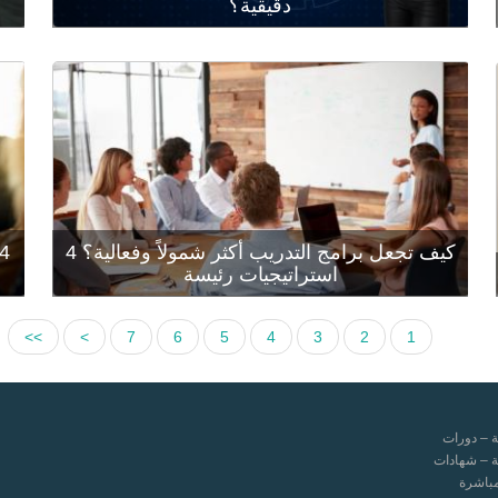
دقيقية؟
حدِّد المدة المناسبة للجلسات التدريبية لتعزيز جودتها،
تُث
فلا تجعلها تمتد لفترات طويلة، فتؤدي إلى الشعور
التع
بالإرهاق وانخفاض التفاعل، وبالتالي عدم القدرة على
مفه
الاحتفاظ بالمعلومات؛ ولا لفترات قصيرة، فلا يجد ال...
المو
كيف تجعل برامج التدريب أكثر شمولاً وفعالية؟ 4
قراءة المزيد
قراء
استراتيجيات رئيسة
>>
>
7
6
5
4
3
2
1
ة – دورات
ة – شهادات
مباشرة