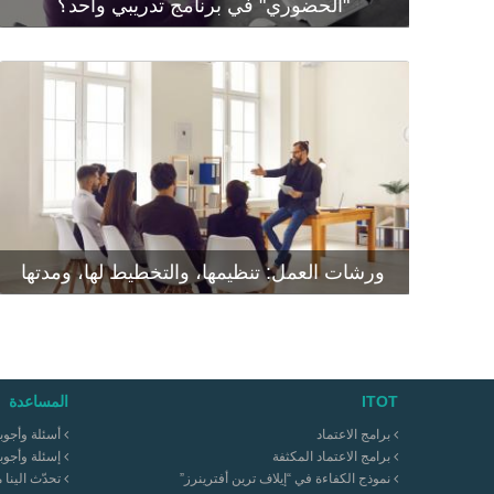
"الحضوري" في برنامج تدريبي واحد؟
ورشات العمل: تنظيمها، والتخطيط لها، ومدتها
ITOT
المساعدة
برامج الاعتماد
أسئلة وأجوب
برامج الاعتماد المكثفة
إسئلة وأجوب
نموذج الكفاءة في “إيلاف ترين أفترينرز”
تحدّث الينا 