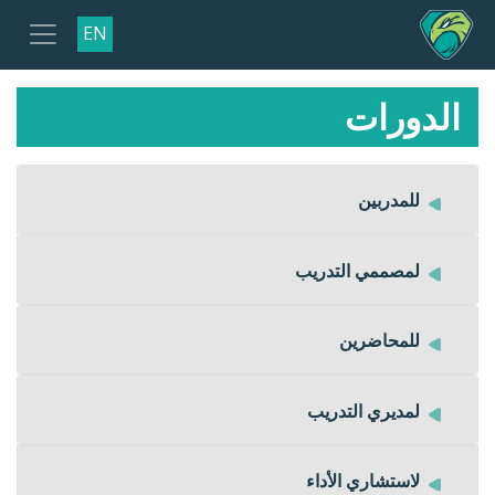
EN
الدورات
للمدربين
لمصممي التدريب
للمحاضرين
لمديري التدريب
لاستشاري الأداء