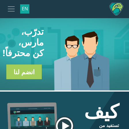
EN
تدرّب،
مارس،
كن محترفاً!
انضم لنا
كيف
تستفيد من