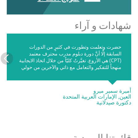
شهادات و آراء
حضرت وتعلمت وتطورت في كثيرٍ من الدورات
السابقة إلَّا أنَّ دورة دبلوم مدرب محترف معتمد
(CPT) هي الأروع. تغيَّرتُ كليّاً من خلال اتخاذ الايجابية
منهجاً للتفكير والتعامل مع ذاتي والآخرين من حولي
أميرة سمير ميرو
العين, الإمارات العربية المتحدة
دكتورة صيدلانية
قائمتنا البريدية