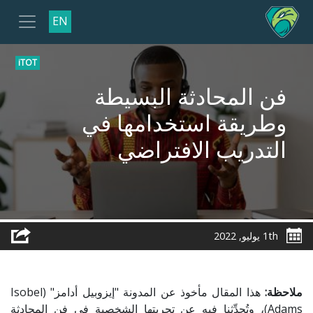
EN
iTOT
فن المحادثة البسيطة
وطريقة استخدامها في
التدريب الافتراضي
1th يوليو, 2022
ملاحظة:
هذا المقال مأخوذ عن المدونة "إيزوبيل أدامز" (Isobel
Adams)، وتُحدِّثنا فيه عن تجربتها الشخصية في فن المحادثة