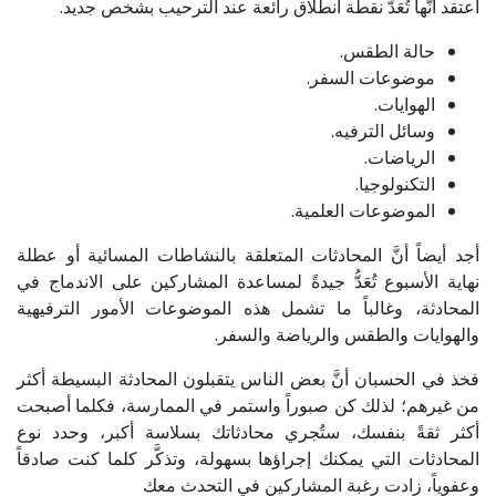
أعتقد أنَّها تُعَدُّ نقطة انطلاق رائعة عند الترحيب بشخص جديد.
حالة الطقس.
موضوعات السفر.
الهوايات.
وسائل الترفيه.
الرياضات.
التكنولوجيا.
الموضوعات العلمية.
أجد أيضاً أنَّ المحادثات المتعلقة بالنشاطات المسائية أو عطلة
نهاية الأسبوع تُعَدُّ جيدةً لمساعدة المشاركين على الاندماج في
المحادثة، وغالباً ما تشمل هذه الموضوعات الأمور الترفيهية
والهوايات والطقس والرياضة والسفر.
فخذ في الحسبان أنَّ بعض الناس يتقبلون المحادثة البسيطة أكثر
من غيرهم؛ لذلك كن صبوراً واستمر في الممارسة، فكلما أصبحت
أكثر ثقةً بنفسك، ستُجري محادثاتك بسلاسة أكبر، وحدد نوع
المحادثات التي يمكنك إجراؤها بسهولة، وتذكَّر كلما كنت صادقاً
وعفوياً، زادت رغبة المشاركين في التحدث معك