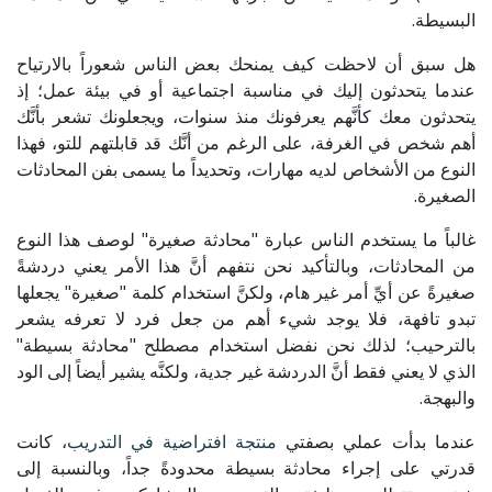
البسيطة.
هل سبق أن لاحظت كيف يمنحك بعض الناس شعوراً بالارتياح
عندما يتحدثون إليك في مناسبة اجتماعية أو في بيئة عمل؛ إذ
يتحدثون معك كأنَّهم يعرفونك منذ سنوات، ويجعلونك تشعر بأنَّك
أهم شخص في الغرفة، على الرغم من أنَّك قد قابلتهم للتو، فهذا
النوع من الأشخاص لديه مهارات، وتحديداً ما يسمى بفن المحادثات
الصغيرة.
غالباً ما يستخدم الناس عبارة "محادثة صغيرة" لوصف هذا النوع
من المحادثات، وبالتأكيد نحن نتفهم أنَّ هذا الأمر يعني دردشةً
صغيرةً عن أيِّ أمر غير هام، ولكنَّ استخدام كلمة "صغيرة" يجعلها
تبدو تافهة، فلا يوجد شيء أهم من جعل فرد لا تعرفه يشعر
بالترحيب؛ لذلك نحن نفضل استخدام مصطلح "محادثة بسيطة"
الذي لا يعني فقط أنَّ الدردشة غير جدية، ولكنَّه يشير أيضاً إلى الود
والبهجة.
عندما بدأت عملي بصفتي
منتجة افتراضية في التدريب
، كانت
قدرتي على إجراء محادثة بسيطة محدودةً جداً، وبالنسبة إلى