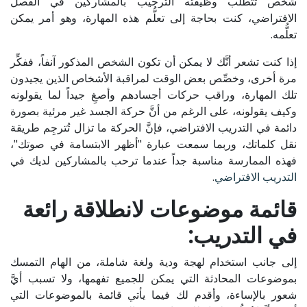
شخص تتطلب وظيفته الترحيب بالمشاركين في الفصل
الافتراضي، كنت بحاجة إلى تعلُّم هذه المهارة، وهو أمر يمكن
تعلُّمه.
إذا كنت تشعر أنَّك لا يمكن أن تكون الشخص المذكور آنفاً، ففكِّر
مرة أخرى، وخصِّص بعض الوقت لمراقبة الأشخاص الذين يجيدون
تلك المهارة، وراقب حركات أجسادهم وأصغِ جيداً لما يقولونه
وكيف يقولونه، على الرغم من أنَّ حركة الجسد غير مرئية بصورة
دائمة في التدريب الافتراضي، فإنَّ الحركة ما تزال تُترجِم طريقة
نقل كلماتك، وربما سمعت عبارة "أظهر الابتسامة في صوتك"،
فهذه الممارسة مناسبة جداً عندما ترحب بالمشاركين لديك في
التدريب الافتراضي
.
قائمة موضوعات لانطلاقة رائعة
في التدريب:
إلى جانب استخدام لهجة ودية ولغة شاملة، من الهام التمسك
بموضوعات المحادثة التي يمكن للجميع تفهمها، ولا تسبب أيَّ
شعور بالإساءة، وأقدم لك فيما يأتي قائمة بالموضوعات التي