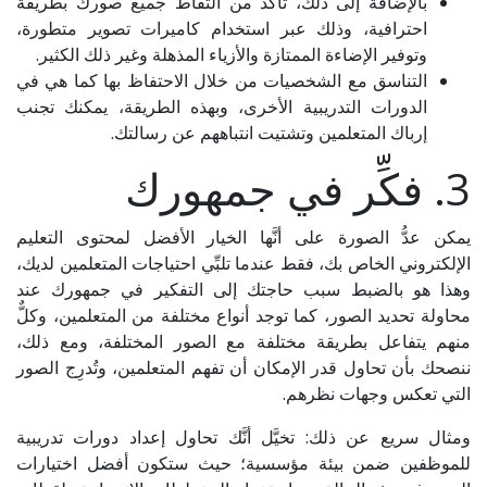
بالإضافة إلى ذلك، تأكَّد من التقاط جميع صورك بطريقة
احترافية، وذلك عبر استخدام كاميرات تصوير متطورة،
وتوفير الإضاءة الممتازة والأزياء المذهلة وغير ذلك الكثير.
التناسق مع الشخصيات من خلال الاحتفاظ بها كما هي في
الدورات التدريبية الأخرى، وبهذه الطريقة، يمكنك تجنب
إرباك المتعلمين وتشتيت انتباههم عن رسالتك.
3. فكِّر في جمهورك
يمكن عدُّ الصورة على أنَّها الخيار الأفضل لمحتوى التعليم
الإلكتروني الخاص بك، فقط عندما تلبِّي احتياجات المتعلمين لديك،
وهذا هو بالضبط سبب حاجتك إلى التفكير في جمهورك عند
محاولة تحديد الصور، كما توجد أنواع مختلفة من المتعلمين، وكلٌّ
منهم يتفاعل بطريقة مختلفة مع الصور المختلفة، ومع ذلك،
ننصحك بأن تحاول قدر الإمكان أن تفهم المتعلمين، وتُدرِج الصور
التي تعكس وجهات نظرهم.
ومثال سريع عن ذلك: تخيَّل أنَّك تحاول إعداد دورات تدريبية
للموظفين ضمن بيئة مؤسسية؛ حيث ستكون أفضل اختيارات