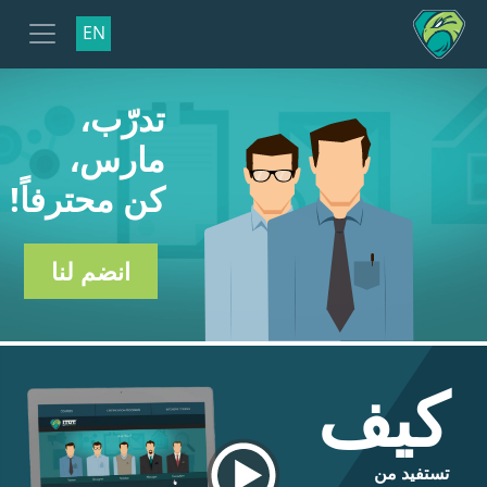
EN
تدرّب،
مارس،
كن محترفاً!
انضم لنا
كيف
تستفيد من