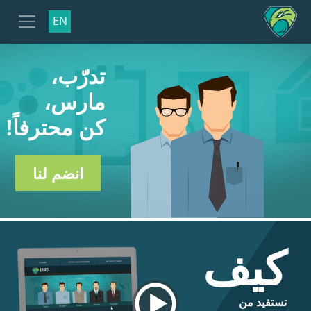
EN
تدرّب،
مارس،
كن محترفاً!
انضم لنا
كيف
تستفيد من